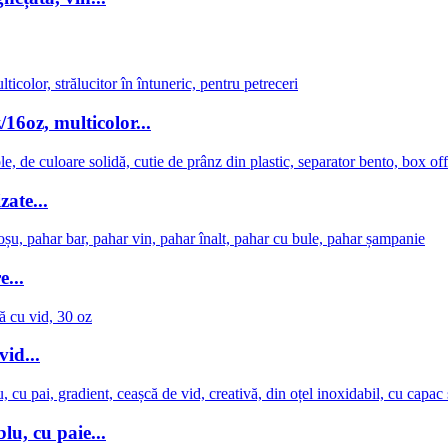
6oz, multicolor...
zate...
...
vid...
u, cu paie...