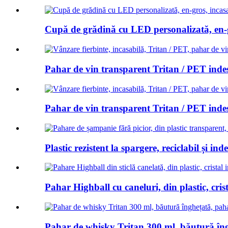
Cupă de grădină cu LED personalizată, en-g
Pahar de vin transparent Tritan / PET indestr
Pahar de vin transparent Tritan / PET indestr
Plastic rezistent la spargere, reciclabil și inde
Pahar Highball cu caneluri, din plastic, crista
Pahar de whisky Tritan 300 ml, băutură îngh