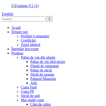
English
Acasă
Despre noi
Profilul Companiei
Certificări
Turul fabricii
Întrebări frecvente
Produse
Pahar de vin din plastic
Pahar de vin fără picior
Flaută de șampanie
Pahar de sticlă
Sticlă de uragan
Paharul Magarita
Alţii
Cupa Yard
Cupa PP
Sticlă de apă
Mai multe cupe
Căni de cafea