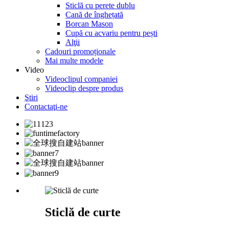
Sticlă cu perete dublu
Cană de înghețată
Borcan Mason
Cupă cu acvariu pentru pești
Alţii
Cadouri promoționale
Mai multe modele
Video
Videoclipul companiei
Videoclip despre produs
Ştiri
Contactaţi-ne
Sticlă de curte