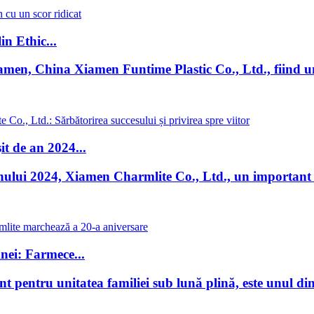
n Ethic...
men, China Xiamen Funtime Plastic Co., Ltd., fiind unul
t de an 2024...
nului 2024, Xiamen Charmlite Co., Ltd., un important 
nei: Farmece...
pentru unitatea familiei sub lună plină, este unul dintre