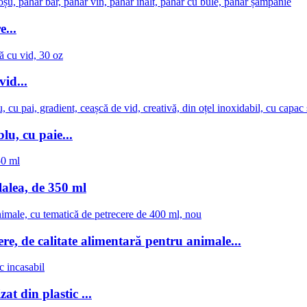
...
vid...
u, cu paie...
lalea, de 350 ml
re, de calitate alimentară pentru animale...
at din plastic ...