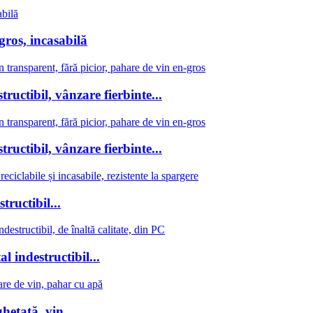
ros, incasabilă
uctibil, vânzare fierbinte...
uctibil, vânzare fierbinte...
structibil...
l indestructibil...
ețată, vin...